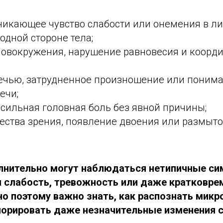
никающее чувство слабости или онемения в ли
 одной стороне тела;
овокружения, нарушение равновесия и коорд
ечью, затрудненное произношение или поним
ечи;
сильная головная боль без явной причины;
ества зрения, появление двоения или размыто
лнительно могут наблюдаться нетипичные си
 слабость, тревожность или даже кратковре
но поэтому важно знать, как распознать микр
норировать даже незначительные изменения 