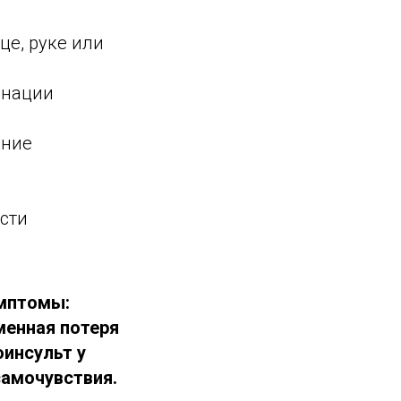
це, руке или
инации
ание
сти
мптомы:
менная потеря
оинсульт у
самочувствия.