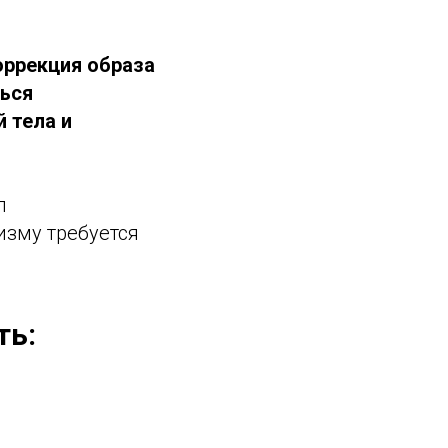
оррекция образа
ться
 тела и
п
изму требуется
ть: