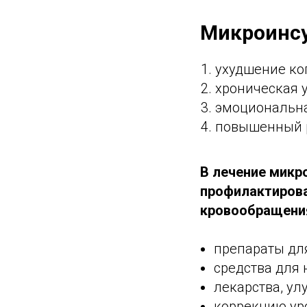
Микроинсу
ухудшение ко
хроническая у
эмоциональна
повышенный р
В лечение микр
профилактирова
кровообращения
препараты дл
средства для
лекарства, у
коррекцию ур