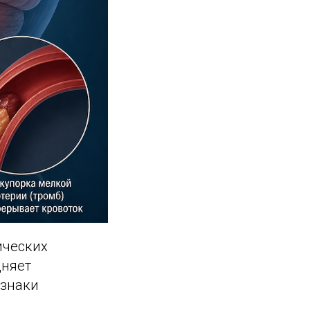
ических
дняет
изнаки