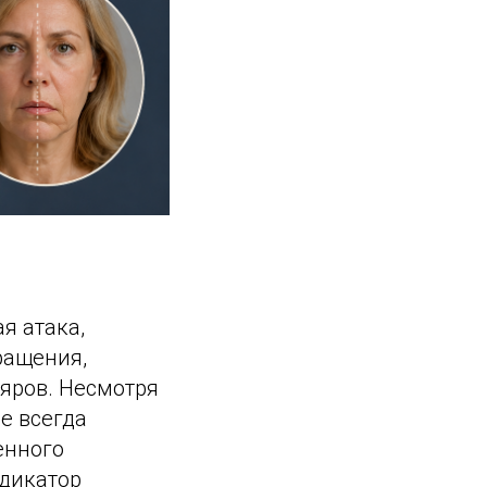
я атака,
ращения,
яров. Несмотря
е всегда
енного
ндикатор