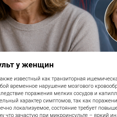
льт у женщин
также известный как транзиторная ишемическа
обой временное нарушение мозгового кровооб
ледствие поражения мелких сосудов и капилл
ельный характер симптомов, так как поражени
чечно локализуемое, состояние требует повыш
му что зачастую при микроинсульте – яркий и