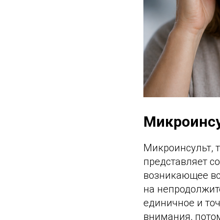
Микроинсу
Микроинсульт, 
представляет с
возникающее вс
на непродолжит
единичное и то
внимания, пото