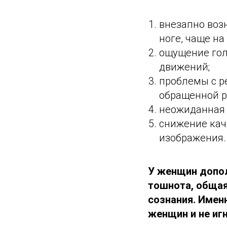
внезапно воз
ноге, чаще на
ощущение гол
движений;
проблемы с р
обращенной р
неожиданная 
снижение кач
изображения.
У женщин допо
тошнота, общая
сознания. Имен
женщин и не иг