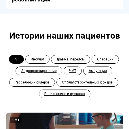
Истории наших пациентов
All
Инсульт
Травма, перелом
Операции
Эндопротезирование
ЧМТ
Ампутация
Рассеянный склероз
От благотворительных фондов
Боли в спине и суставах
ЧМТ