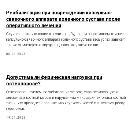
Реабилитация при повреждении капсульно-
связочного аппарата коленного сустава после
оперативного лечения
Случается так, что пациенты считают, будто при оперативном лечении
капсульно-связочного аппарата коленного сустава весь успех зависит
только от мастерства хирурга, однако это далеко не так.
05.09.2023
Допустима ли физическая нагрузка при
остеопорозе?
Остеопороз – системное заболевание скелета, характеризующееся
снижением костной массы и нарушением микроархитектоники костной
ткани, что приводит к повышению хрупкости костей и высокому риску
переломов.
19.01.2023