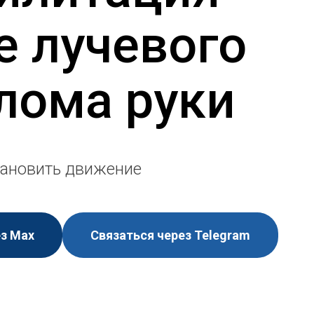
е лучевого
лома руки
ановить движение
ез Мах
Связаться через Telegram