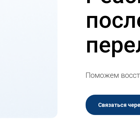
посл
пере
Поможем восст
Связаться чер