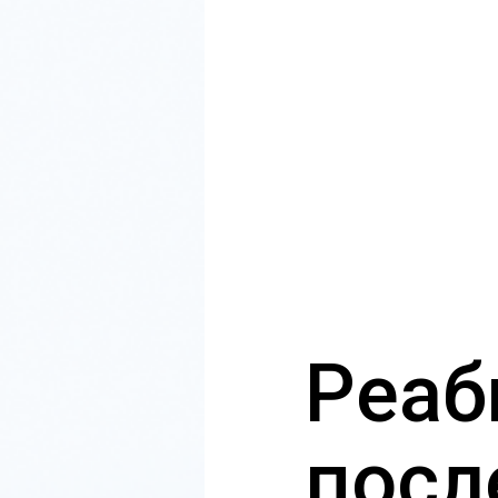
Реаб
посл