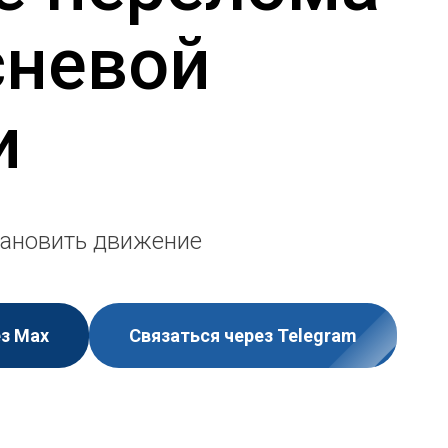
невой
и
ановить движение
ез Мах
Связаться через Telegram