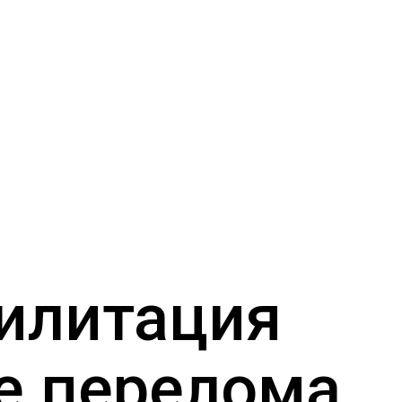
илитация
е перелома