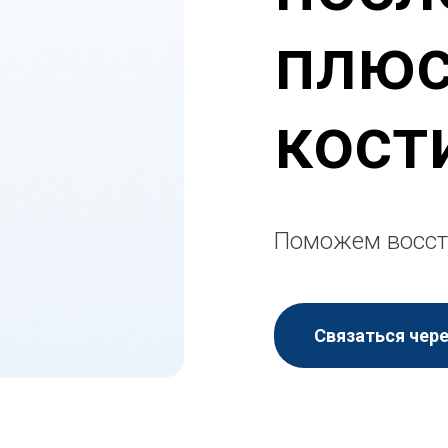
плюс
кост
Поможем восст
Связаться чер