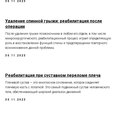
30.11.2023
Удаление спинной грыжи: реабилитация после
операции
После удаления грыжи позвоночника в любом его отделе, в том числе
микрохирургического, реабилитационный процесс играет определяющую
роль в восстановлении функций спины и предотвращении повторного
возникновения данной проблемы.
30.11.2023
Реабилитация при суставном переломе плеча
Плечевой сустав — это многоосное сочленение, которое соединяет
плечевую кость с лопаткой. Это самый подвижный сустав человеческого
тела, обеспечивающий широкий диапазон движений.
30.11.2023