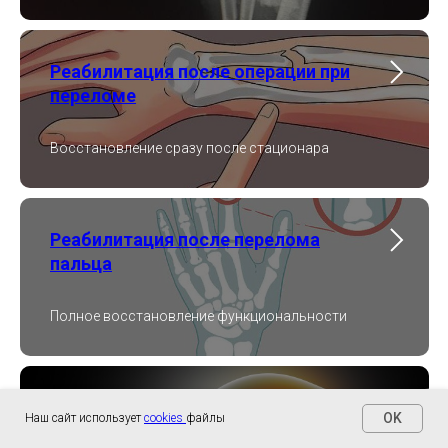
Реабилитация после операции при
переломе
Восстановление сразу после стационара
Реабилитация после перелома
пальца
Полное восстановление функциональности
Реабилитация после перелома
OK
Наш сайт использует
cookies
файлы
плечевой кости