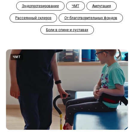
Эндопротезирование
ЧМТ
Ампутация
Рассеянный склероз
От благотворительных фондов
Боли в спине и суставах
ЧМТ