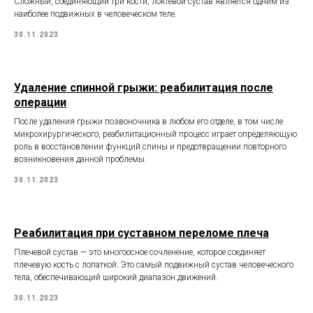
Сложный, соединяющий три кости, локтевой сустав является одним из
наиболее подвижных в человеческом теле.
30.11.2023
Удаление спинной грыжи: реабилитация после
операции
После удаления грыжи позвоночника в любом его отделе, в том числе
микрохирургического, реабилитационный процесс играет определяющую
роль в восстановлении функций спины и предотвращении повторного
возникновения данной проблемы.
30.11.2023
Реабилитация при суставном переломе плеча
Плечевой сустав — это многоосное сочленение, которое соединяет
плечевую кость с лопаткой. Это самый подвижный сустав человеческого
тела, обеспечивающий широкий диапазон движений.
30.11.2023