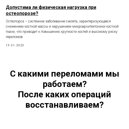
Допустима ли физическая нагрузка при
остеопорозе?
Остеопороз – системное заболевание скелета, характеризующееся
снижением костной массы и нарушением микроархитектоники костной
ткани, что приводит к повышению хрупкости костей и высокому риску
переломов.
19.01.2023
С какими переломами мы
работаем?
После каких операций
восстанавливаем?