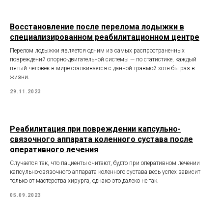
Восстановление после перелома лодыжки в
специализированном реабилитационном центре
Перелом лодыжки является одним из самых распространенных
повреждений опорно-двигательной системы — по статистике, каждый
пятый человек в мире сталкивается с данной травмой хотя бы раз в
жизни.
29.11.2023
Реабилитация при повреждении капсульно-
связочного аппарата коленного сустава после
оперативного лечения
Случается так, что пациенты считают, будто при оперативном лечении
капсульно-связочного аппарата коленного сустава весь успех зависит
только от мастерства хирурга, однако это далеко не так.
05.09.2023