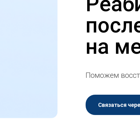
Реаб
посл
на м
Поможем восст
Связаться чер