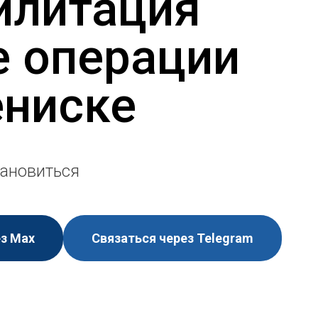
илитация
е операции
ениске
ановиться
ез Мах
Связаться через Telegram